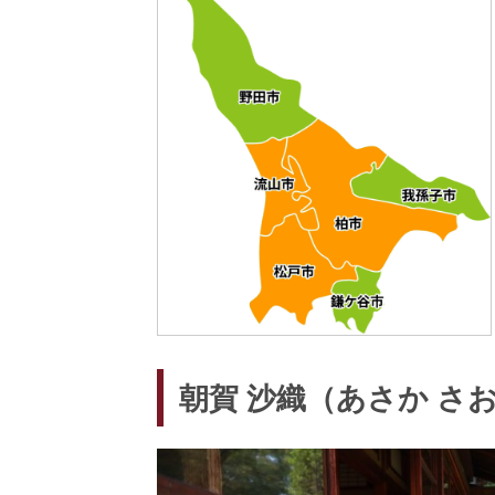
朝賀 沙織（あさか さ