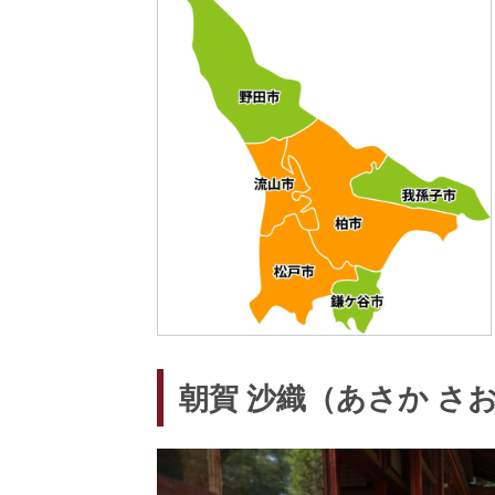
朝賀 沙織（あさか さ